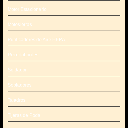
Motor Estacionario
Motosierras
Purificadores de Aire HEPA
Recortabordes
Soldador
Sopladores
Taladros
Tijeras de Poda