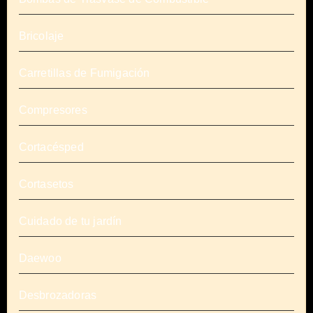
Bricolaje
Carretillas de Fumigación
Compresores
Cortacésped
Cortasetos
Cuidado de tu jardín
Daewoo
Desbrozadoras