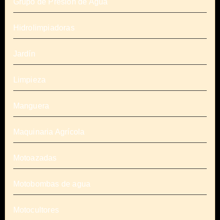
Grupo de Presión de Agua
Hidrolimpiadoras
Jardín
Limpieza
Manguera
Maquinaria Agrícola
Motoazadas
Motobombas de agua
Motocultores