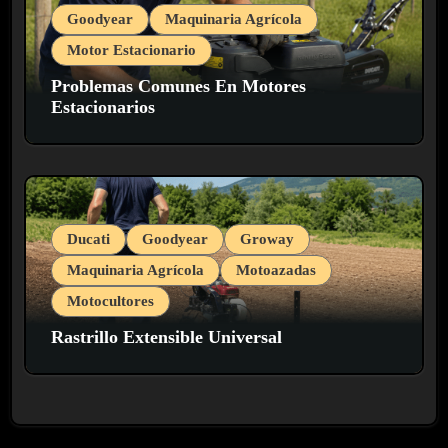
Goodyear
Maquinaria Agrícola
t
Motor Estacionario
r
Problemas Comunes En Motores
a
Estacionarios
d
a
s
Ducati
Goodyear
Groway
Maquinaria Agrícola
Motoazadas
Motocultores
Rastrillo Extensible Universal