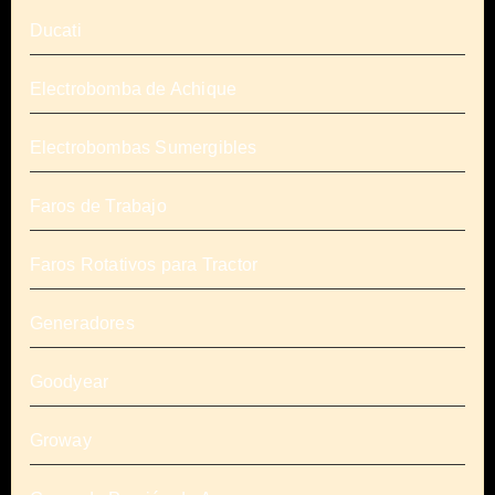
Ducati
Electrobomba de Achique
Electrobombas Sumergibles
Faros de Trabajo
Faros Rotativos para Tractor
Generadores
Goodyear
Groway