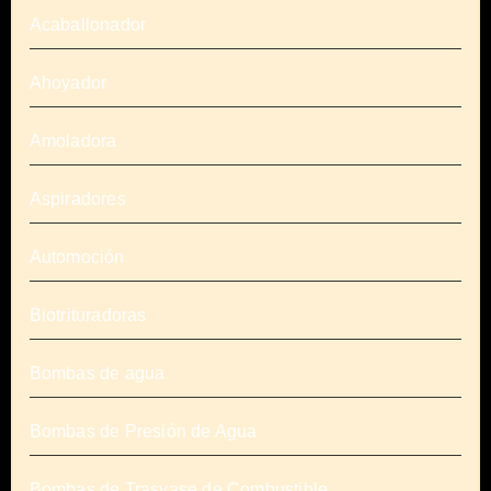
Acaballonador
Ahoyador
Amoladora
Aspiradores
Automoción
Biotrituradoras
Bombas de agua
Bombas de Presión de Agua
Bombas de Trasvase de Combustible