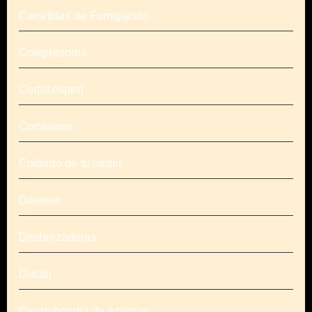
Carretillas de Fumigación
Compresores
Cortacésped
Cortasetos
Cuidado de tu jardín
Daewoo
Desbrozadoras
Ducati
Electrobomba de Achique