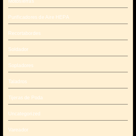
Motosierras
Purificadores de Aire HEPA
Recortabordes
Soldador
Sopladores
Taladros
Tijeras de Poda
Uncategorized
Vareador