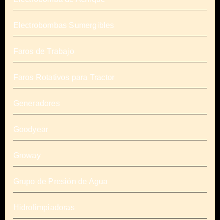
Electrobombas Sumergibles
Faros de Trabajo
Faros Rotativos para Tractor
Generadores
Goodyear
Groway
Grupo de Presión de Agua
Hidrolimpiadoras