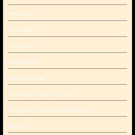
Amoladora
Aspiradores
Automoción
Biotrituradoras
Bombas de agua
Bombas de Presión de Agua
Bombas de Trasvase de Combustible
Bricolaje