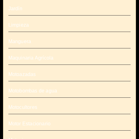
Jardín
Limpieza
Manguera
Maquinaria Agrícola
Motoazadas
Motobombas de agua
Motocultores
Motor Estacionario